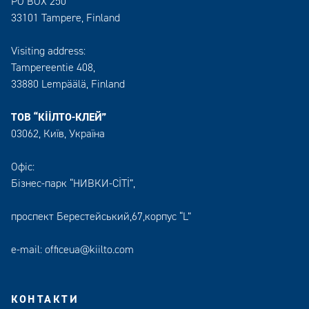
PO BOX 250
33101 Tampere, Finland
Visiting address:
Tampereentie 408,
33880 Lempäälä
, Finland
ТОВ “КІІЛТО-КЛЕЙ”
03062, Київ, Україна
Офіс:
Бізнес-парк “НИВКИ-СІТІ”,
проспект Берестейський,67,корпус “L”
e-mail:
officeua@kiilto.com
КОНТАКТИ