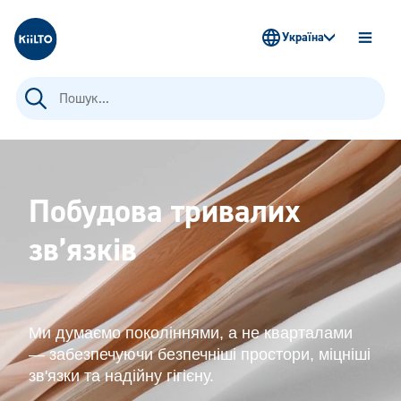
Kiilto Ukraine
Україна
OPEN
MENU
Пошук:
Побудова тривалих
зв’язків
Ми думаємо поколіннями, а не кварталами
— забезпечуючи безпечніші простори, міцніші
зв'язки та надійну гігієну.