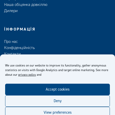
Наша обіцянка довкіллю
Дилери
ІНФОРМАЦІЯ
Про нас
Конфіденційність
Контакти
Медіа
We use cookies on our website to improve its functionality, gather anonymous
statistics on visits with Google Analytics and target online marketing. See more
about our
privacy policy
and
Accept cookies
facebook
twitter
linkedin
youtube
Deny
View preferences