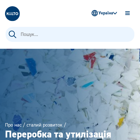
Kiilto Ukraine
Україна
OPEN
MENU
Пошук:
Про нас
/
сталий розвиток
/
Переробка та утилізація