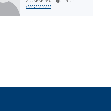
Volodymyr.Tarkanii@kiilto.com
+380952820355