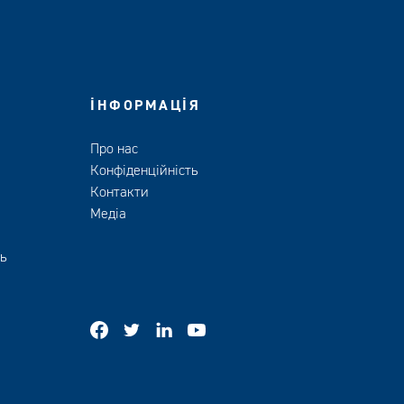
ІНФОРМАЦІЯ
Про нас
Конфіденційність
Контакти
Медіа
ть
facebook
twitter
linkedin
youtube