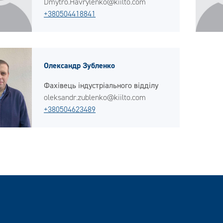
Dmytro.Havrylenko@kiilto.com
+380504418841
Олександр Зубленко
Фахівець індустріального відділу
oleksandr.zublenko@kiilto.com
+380504623489