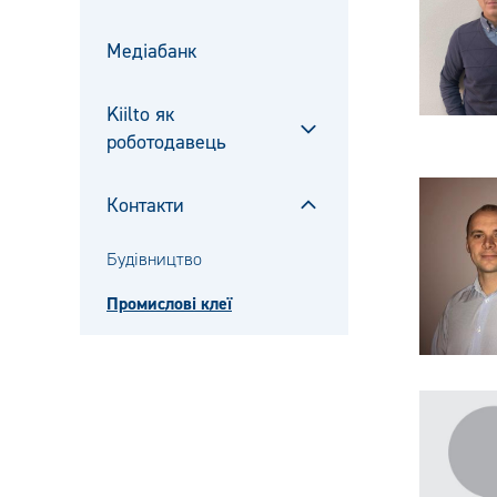
Sulje
alavalikko
Медіабанк
Kiilto як
роботодавець
Sulje
alavalikko
Контакти
Sulje
alavalikko
Будівництво
Промислові клеї