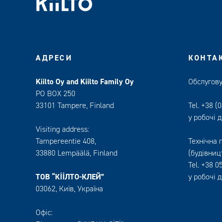
АДРЕСИ
КОНТА
Kiilto Oy and Kiilto Family Oy
Обслугову
PO BOX 250
33101 Tampere, Finland
Tel.
+38 (0
у робочі д
Visiting address:
Tampereentie 408,
Технічна 
33880 Lempäälä
, Finland
(будівниц
Tel.
+38 0
ТОВ “КІІЛТО-КЛЕЙ”
у робочі д
03062, Київ, Україна
Офіс: