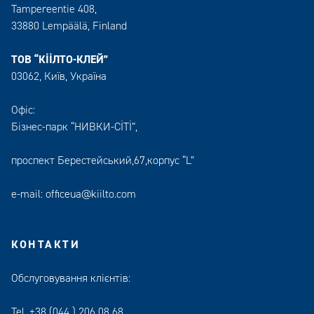
Tampereentie 408,
33880 Lempäälä
, Finland
ТОВ “КІІЛТО-КЛЕЙ”
03062, Київ, Україна
Офіс:
Бізнес-парк “НИВКИ-СІТІ”,
проспект Берестейський,67,корпус “L”
e-mail:
officeua@kiilto.com
КОНТАКТИ
Обслуговування клієнтів:
Tel.
+38 (044 ) 206 08 68
,