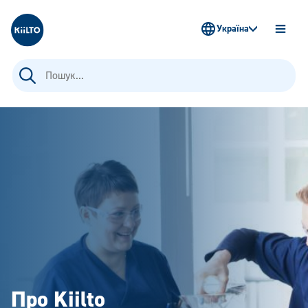
Kiilto Ukraine
Україна
OPEN
MENU
Пошук:
Про Kiilto