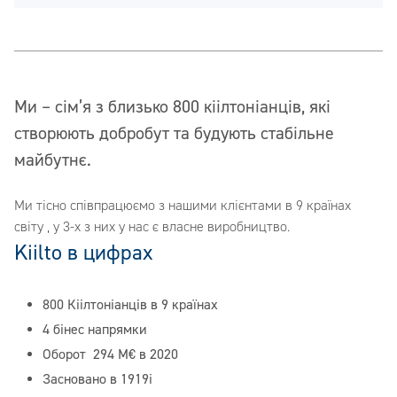
Ми – сім’я з близько 800 кіілтоніанців, які
створюють добробут та будують стабільне
майбутнє.
Ми тісно співпрацюємо з нашими клієнтами в 9 країнах
світу , у 3-х з них у нас є власне виробництво.
Kiilto в цифрах
800 Кіілтоніанців в 9 країнах
4 бінес напрямки
Оборот 294 M€ в 2020
Засновано в 1919і