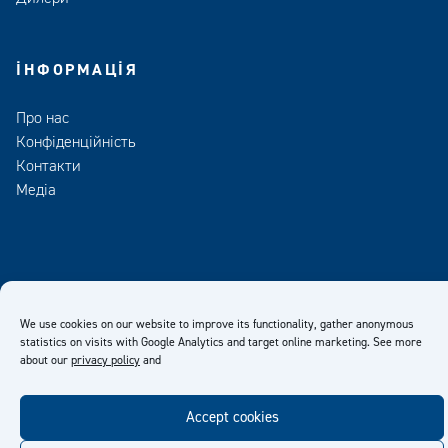
ІНФОРМАЦІЯ
Про нас
Конфіденційність
Контакти
Медіа
facebook
twitter
linkedin
youtube
We use cookies on our website to improve its functionality, gather anonymous
statistics on visits with Google Analytics and target online marketing. See more
about our
privacy policy
and
Accept cookies
© Kiilto 2026