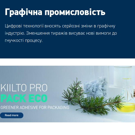
Графічна промисловість
Цифрові технології вносять серйозні зміни в графічну
індустрію. Зменшення тиражів висуває нові вимоги до
гнучкості процесу.