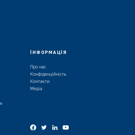
ІНФОРМАЦІЯ
Про нас
Конфіденційність
Контакти
Медіа
ть
facebook
twitter
linkedin
youtube