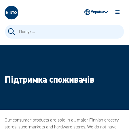
Kiilto Ukraine
Україна
OPEN
MENU
Пошук:
Підтримка споживачів
Our consumer products are sold in all major Finnish grocery
stores, supermarkets and hardware stores. We do not have