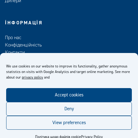
Дилери
ІНФОРМАЦІЯ
Про нас
Конфіденційність
Контакти
Медіа
We use cookies on our website to improve its functionality, gather anonymous
statistics on visits with Google Analytics and target online marketing. See more
about our
privacy policy
and
Accept cookies
facebook
twitter
linkedin
youtube
Deny
View preferences
© Kiilto 2026
Політика щодо файлів cookie
Privacy Policy