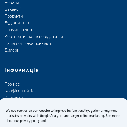
Новини
Вакансії
Продукти
Будівництво
Промисловість
Корпоративна відповідальність
Наша обіцянка довкіллю
Дилери
ІНФОРМАЦІЯ
Про нас
Конфіденційність
Контакти
Медіа
We use cookies on our website to improve its functionality, gather anonymous
statistics on visits with Google Analytics and target online marketing. See more
about our
privacy policy
and