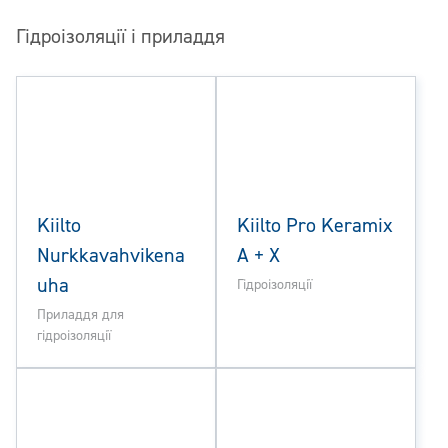
Гідроізоляції і приладдя
Kiilto
Kiilto Pro Keramix
Nurkkavahvikena
A + X
uha
Гідроізоляції
Приладдя для
гідроізоляції